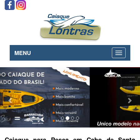
MENU
Previous
Nex
Caiaque para Pesca em Cabo de Santo