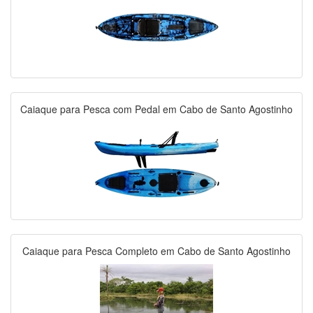
Caiaque para Pesca com Pedal em Cabo de Santo Agostinho
Caiaque para Pesca Completo em Cabo de Santo Agostinho