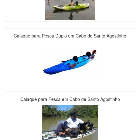
Caiaque para Pesca Duplo em Cabo de Santo Agostinho
Caiaque para Pesca em Cabo de Santo Agostinho