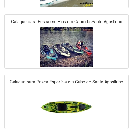
Caiaque para Pesca em Rios em Cabo de Santo Agostinho
Caiaque para Pesca Esportiva em Cabo de Santo Agostinho