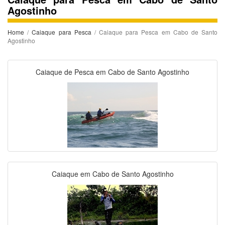
Agostinho
Home
/
Caiaque para Pesca
/ Caiaque para Pesca em Cabo de Santo
Agostinho
Caiaque de Pesca em Cabo de Santo Agostinho
Caiaque em Cabo de Santo Agostinho